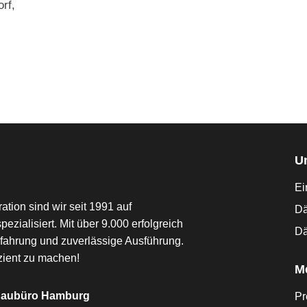
rf,
U
Ei
tion sind wir seit 1991 auf
Dä
alisiert. Mit über 9.000 erfolgreich
Dä
rfahrung und zuverlässige Ausführung.
zient zu machen!
M
aubüro Hamburg
Pr