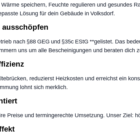
die Wärme speichern, Feuchte regulieren und gesundes R
gepasste Lösung für dein Gebäude in Volksdorf.
l ausschöpfen
Betrieb nach §88 GEG und §35c EStG **gelistet. Das bede
mern uns um alle Bescheinigungen und beraten dich zur
fizienz
ltebrücken, reduzierst Heizkosten und erreichst ein ko
mung lohnt sich merklich.
tiert
aire Preise und termingerechte Umsetzung. Unser Ziel: hö
ffekt