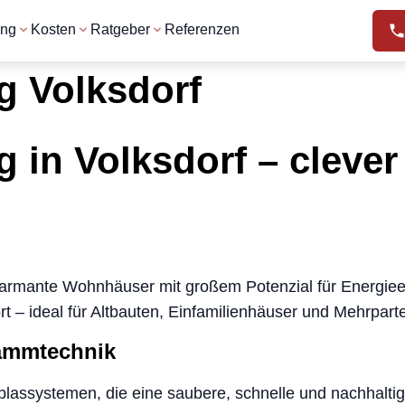
ung
Kosten
Ratgeber
Referenzen
 Volksdorf
in Volksdorf – cleve
 charmante Wohnhäuser mit großem Potenzial für Energ
rt – ideal für Altbauten, Einfamilienhäuser und Mehrpar
ämmtechnik
inblassystemen, die eine saubere, schnelle und nachhalt